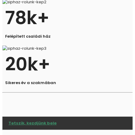
78
k+
Felépített családi ház
20
k+
Sikeres év a szakmában
Tetszik, kezdjünk bele