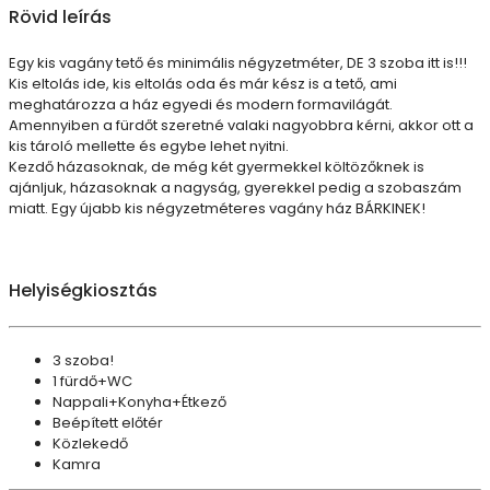
Rövid leírás
Egy kis vagány tető és minimális négyzetméter, DE 3 szoba itt is!!!
Kis eltolás ide, kis eltolás oda és már kész is a tető, ami
meghatározza a ház egyedi és modern formavilágát.
Amennyiben a fürdőt szeretné valaki nagyobbra kérni, akkor ott a
kis tároló mellette és egybe lehet nyitni.
Kezdő házasoknak, de még két gyermekkel költözőknek is
ajánljuk, házasoknak a nagyság, gyerekkel pedig a szobaszám
miatt. Egy újabb kis négyzetméteres vagány ház BÁRKINEK!
Helyiségkiosztás
3 szoba!
1 fürdő+WC
Nappali+Konyha+Étkező
Beépített előtér
Közlekedő
Kamra