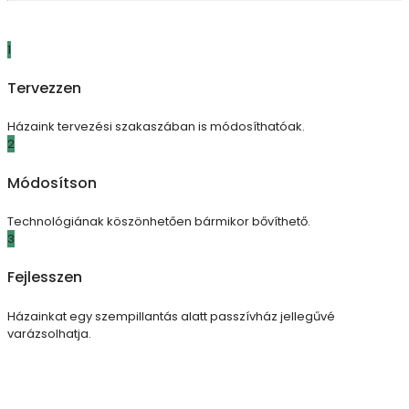
1
Tervezzen
Házaink tervezési szakaszában is módosíthatóak.
2
Módosítson
Technológiának köszönhetően bármikor bővíthető.
3
Fejlesszen
Házainkat egy szempillantás alatt passzívház jellegűvé
varázsolhatja.